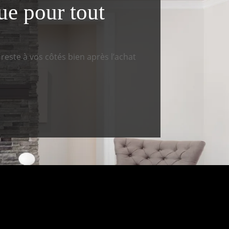
ue pour tout
s reste à vos côtés bien après l’achat